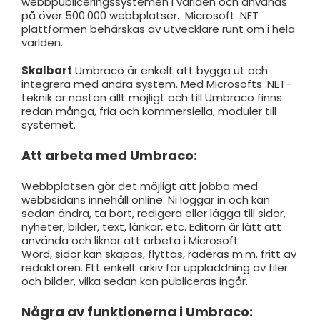
webbpubliceringssystemen i världen och används
på över 500.000 webbplatser. Microsoft .NET
plattformen behärskas av utvecklare runt om i hela
världen.
Skalbart
Umbraco är enkelt att bygga ut och
integrera med andra system. Med Microsofts .NET-
teknik är nästan allt möjligt och till Umbraco finns
redan många, fria och kommersiella, moduler till
systemet.
Att arbeta med Umbraco:
Webbplatsen gör det möjligt att jobba med
webbsidans innehåll online. Ni loggar in och kan
sedan ändra, ta bort, redigera eller lägga till sidor,
nyheter, bilder, text, länkar, etc. Editorn är lätt att
använda och liknar att arbeta i Microsoft
Word, sidor kan skapas, flyttas, raderas m.m. fritt av
redaktören. Ett enkelt arkiv för uppladdning av filer
och bilder, vilka sedan kan publiceras ingår.
Några av funktionerna i Umbraco: