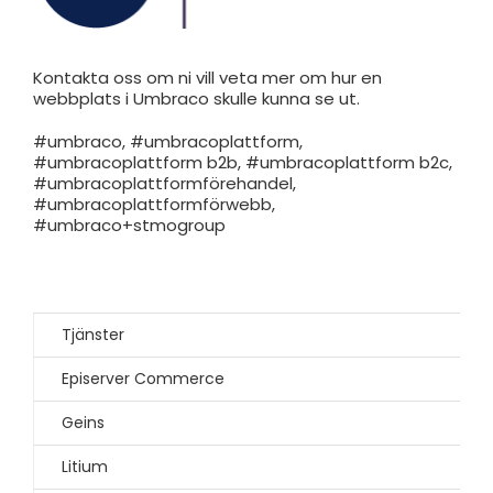
Kontakta oss
om ni vill veta mer om hur en
webbplats i Umbraco skulle kunna se ut.
#umbraco, #umbracoplattform,
#umbracoplattform b2b, #umbracoplattform b2c,
#umbracoplattformförehandel,
#umbracoplattformförwebb,
#umbraco+stmogroup
Tjänster
Episerver Commerce
Geins
Litium