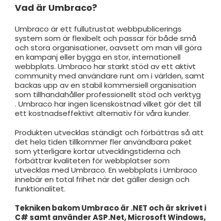
Vad är Umbraco?
Umbraco är ett fullutrustat webbpublicerings
system som är flexibelt och passar för både små
och stora organisationer, oavsett om man vill göra
en kampanj eller bygga en stor, internationell
webbplats. Umbraco har starkt stöd av ett aktivt
community med användare runt om i världen, samt
backas upp av en stabil kommersiell organisation
som tillhandahåller professionellt stöd och verktyg
. Umbraco har ingen licenskostnad vilket gör det till
ett kostnadseffektivt alternativ för våra kunder.
Produkten utvecklas ständigt och förbättras så att
det hela tiden tillkommer fler användbara paket
som ytterligare kortar utvecklingstiderna och
förbättrar kvaliteten för webbplatser som
utvecklas med Umbraco. En webbplats i Umbraco
innebär en total frihet när det gäller design och
funktionalitet.
Tekniken bakom Umbraco är .NET och är skrivet i
C# samt använder ASP.Net, Microsoft Windows,