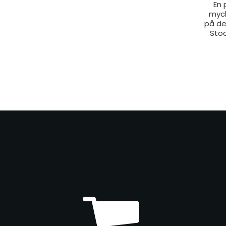
En 
myck
på de
Stoc