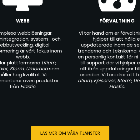
WEBB
FÖRVALTNING
mplexa webblösningar,
Vi tar hand om er förvaltn
mintegration, system- och
hjälper till att hålla e
ebbutveckling, digital
uppdaterade inom de se
ormering är vårt fokus inom
trenderna och teknikerna
webb.
en personlig kontakt får ni 
illar plattformarna
Litium,
till support där vi hjälper
rver, Storm, Umbraco
som
allt ifrån uppdateringar til
håller hög kvalitet. Vi
ärenden. Vi föredrar att f
menterar även produkter
Litium, Episerver, Storm, 
från
Elastic
.
Elastic.
LÄS MER OM VÅRA TJÄNSTER