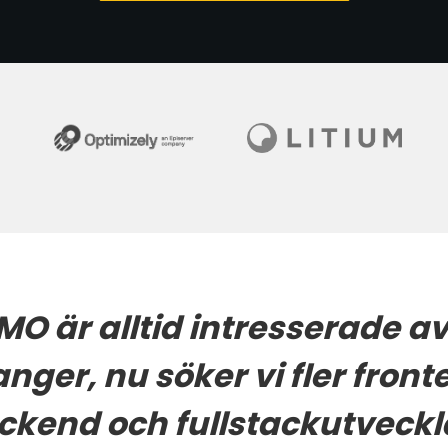
MO är alltid intresserade av 
anger, nu söker vi fler front
ckend och fullstackutveckl