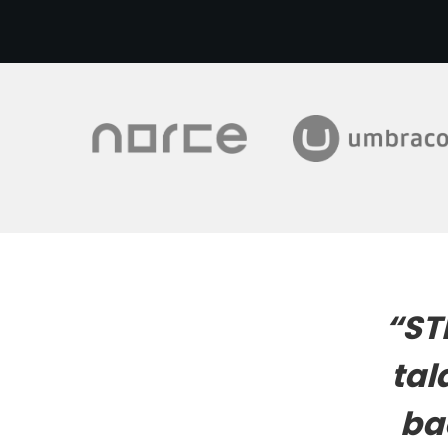
“
ST
tal
ba