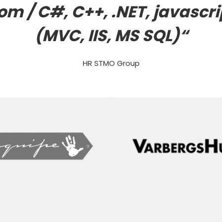
om / C#, C++, .NET, javascri
(MVC, IIS, MS SQL)
“
HR STMO Group