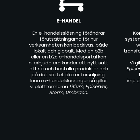
E-HANDEL
En e-handelsslösning förändrar
Ko
förutsättningarna för hur
syste
verksamheten kan bedrivas, både
w
lokalt och globalt. Med en b2b
transf
eller en b2c e-handelsportal kan
ni erbjuda era kunder ett nytt sätt
Vi g
att se och beställa produkter och
Epise
på det sättet öka er försäljning.
Inom e-handelslösningar så gillar
imple
vi plattformarna
Litium, Episerver,
Storm, Umbraco
.