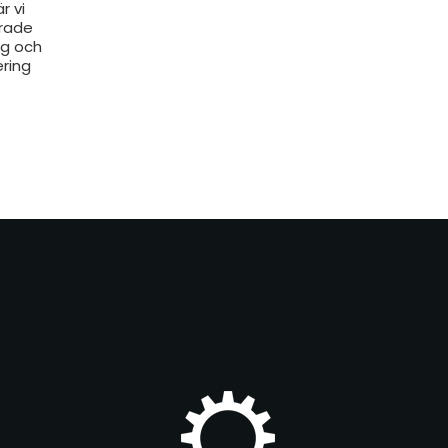
r vi
erade
rg och
ering