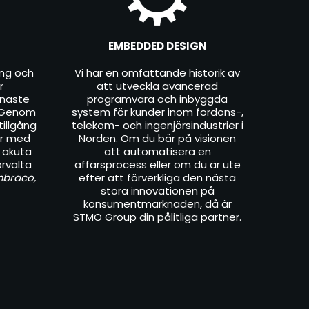
EMBEDDED DESIGN
ing och
Vi har en omfattande historik av
r
att utveckla avancerad
naste
programvara och inbyggda
. Genom
system för kunder inom fordons-,
tillgång
telekom- och ingenjörsindustrier i
 er med
Norden. Om du bär på visionen
l akuta
att automatisera en
örvalta
affärsprocess eller om du är ute
Umbraco,
efter att förverkliga den nästa
stora innovationen på
konsumentmarknaden, då är
STMO Group din pålitliga partner.