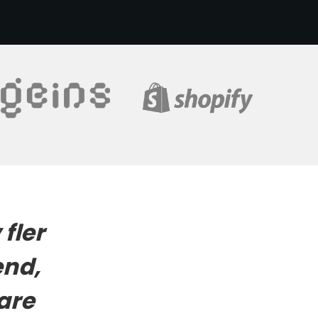
fler
end,
are