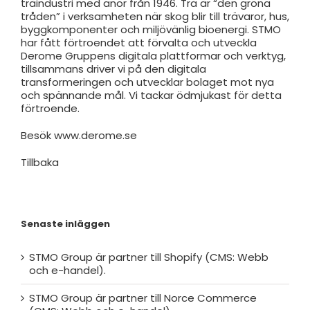
träindustri med anor från 1946. Trä är “den gröna
tråden” i verksamheten när skog blir till trävaror, hus,
byggkomponenter och miljövänlig bioenergi. STMO
har fått förtroendet att förvalta och utveckla
Derome Gruppens digitala plattformar och verktyg,
tillsammans driver vi på den digitala
transformeringen och utvecklar bolaget mot nya
och spännande mål. Vi tackar ödmjukast för detta
förtroende.
Besök
www.derome.se
Tillbaka
Senaste inläggen
STMO Group är partner till Shopify (CMS: Webb
och e-handel).
STMO Group är partner till Norce Commerce