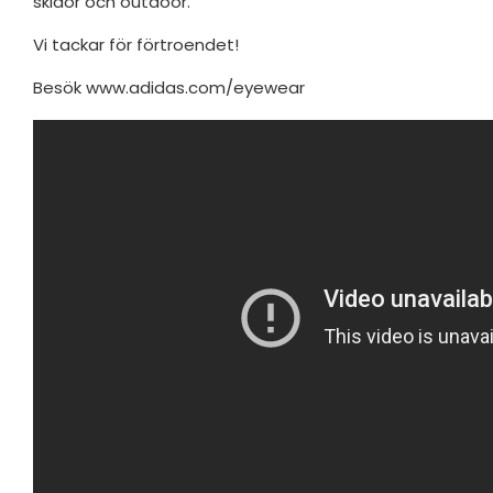
skidor och outdoor.
Vi tackar för förtroendet!
Besök
www.adidas.com/eyewear