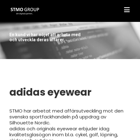
En kund vi har nöjet att arbeta med
och utveckla deras affärer.
adidas eyewear
STMO har arbetat med affärsutveckling mot den
svenska sportfackhandeln på uppdrag av
Silhouette Nordic.
adidas och originals eyewear erbjuder idag
kvalitetsglasögon inom bl.a. cykel, golf, löpning,